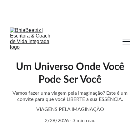
Os livros nos fazem viajar sem sair do lugar.
 Eles 
expandem horizontes, criam mundos e nos 
permitem 
viver mil vidas numa só
.
Um Universo Onde Você
Pode Ser Você
Vamos fazer uma viagem pela imaginação? Este é um
convite para que você LIBERTE a sua ESSÊNCIA.
VIAGENS PELA IMAGINAÇÃO
2/28/2026
3 min read